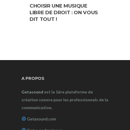
CHOISIR UNE MUSIQUE
CHOOSE
LIBRE DE DROIT : ON VOUS
MUSIC: 
DIT TOUT !
ABOUT I
A PROPOS
Getasound
est la 1ère plateforme de
création sonore pour les professionnels de la
communication.
Getasound.com