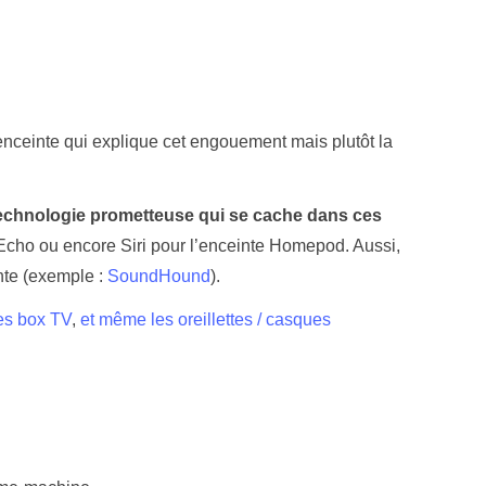
l’enceinte qui explique cet engouement mais plutôt la
technologie prometteuse qui se cache dans ces
Echo ou encore Siri pour l’enceinte Homepod. Aussi,
nte (exemple :
SoundHound
).
es box TV
,
et même les oreillettes / casques