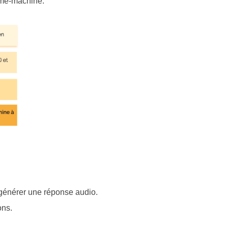
omme-machine.
générer une réponse audio.
ons.