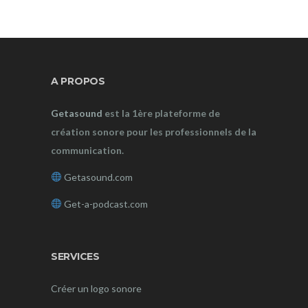
A PROPOS
Getasound
est la 1ère plateforme de
création sonore pour les professionnels de la
communication.
Getasound.com
Get-a-podcast.com
SERVICES
Créer un logo sonore